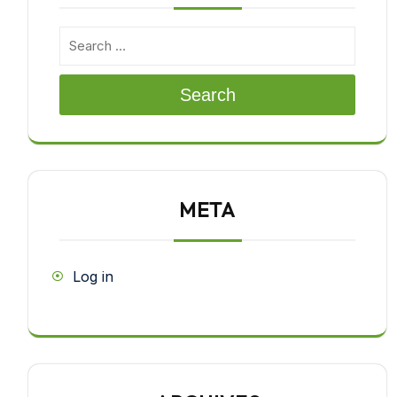
Search
META
Log in