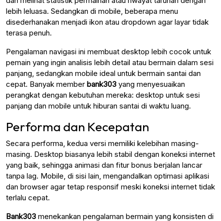
dan melihat statistik permainan atau riwayat taruhan dengan
lebih leluasa. Sedangkan di mobile, beberapa menu
disederhanakan menjadi ikon atau dropdown agar layar tidak
terasa penuh.
Pengalaman navigasi ini membuat desktop lebih cocok untuk
pemain yang ingin analisis lebih detail atau bermain dalam sesi
panjang, sedangkan mobile ideal untuk bermain santai dan
cepat. Banyak member
bank303
yang menyesuaikan
perangkat dengan kebutuhan mereka: desktop untuk sesi
panjang dan mobile untuk hiburan santai di waktu luang.
Performa dan Kecepatan
Secara performa, kedua versi memiliki kelebihan masing-
masing. Desktop biasanya lebih stabil dengan koneksi internet
yang baik, sehingga animasi dan fitur bonus berjalan lancar
tanpa lag. Mobile, di sisi lain, mengandalkan optimasi aplikasi
dan browser agar tetap responsif meski koneksi internet tidak
terlalu cepat.
Bank303
menekankan pengalaman bermain yang konsisten di