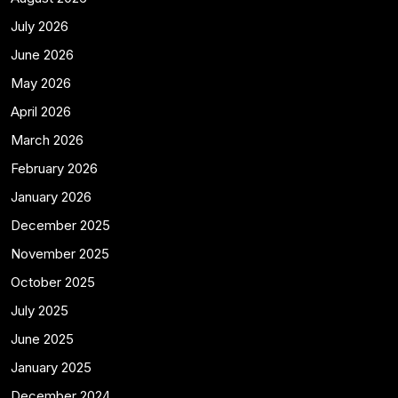
July 2026
June 2026
May 2026
April 2026
March 2026
February 2026
January 2026
December 2025
November 2025
October 2025
July 2025
June 2025
January 2025
December 2024