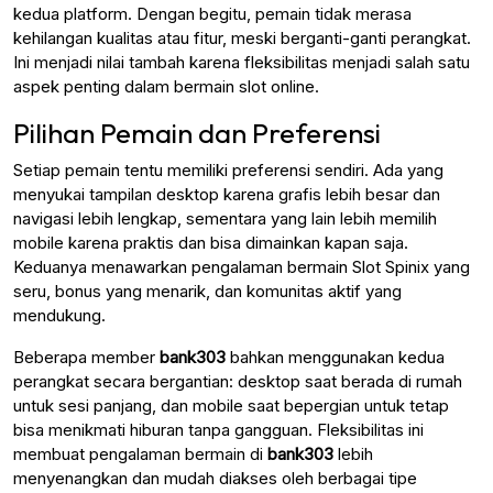
kedua platform. Dengan begitu, pemain tidak merasa
kehilangan kualitas atau fitur, meski berganti-ganti perangkat.
Ini menjadi nilai tambah karena fleksibilitas menjadi salah satu
aspek penting dalam bermain slot online.
Pilihan Pemain dan Preferensi
Setiap pemain tentu memiliki preferensi sendiri. Ada yang
menyukai tampilan desktop karena grafis lebih besar dan
navigasi lebih lengkap, sementara yang lain lebih memilih
mobile karena praktis dan bisa dimainkan kapan saja.
Keduanya menawarkan pengalaman bermain Slot Spinix yang
seru, bonus yang menarik, dan komunitas aktif yang
mendukung.
Beberapa member
bank303
bahkan menggunakan kedua
perangkat secara bergantian: desktop saat berada di rumah
untuk sesi panjang, dan mobile saat bepergian untuk tetap
bisa menikmati hiburan tanpa gangguan. Fleksibilitas ini
membuat pengalaman bermain di
bank303
lebih
menyenangkan dan mudah diakses oleh berbagai tipe