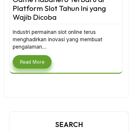
Platform Slot Tahun Ini yang
Wajib Dicoba
Industri permainan slot online terus
menghadirkan inovasi yang membuat
pengalaman…
Read More
SEARCH