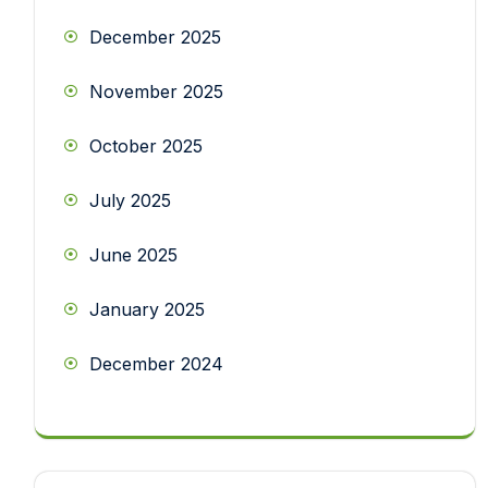
December 2025
November 2025
October 2025
July 2025
June 2025
January 2025
December 2024