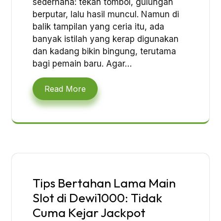
sederhana: tekan tombol, gulungan
berputar, lalu hasil muncul. Namun di
balik tampilan yang ceria itu, ada
banyak istilah yang kerap digunakan
dan kadang bikin bingung, terutama
bagi pemain baru. Agar…
Read More
Tips Bertahan Lama Main
Slot di Dewi1000: Tidak
Cuma Kejar Jackpot