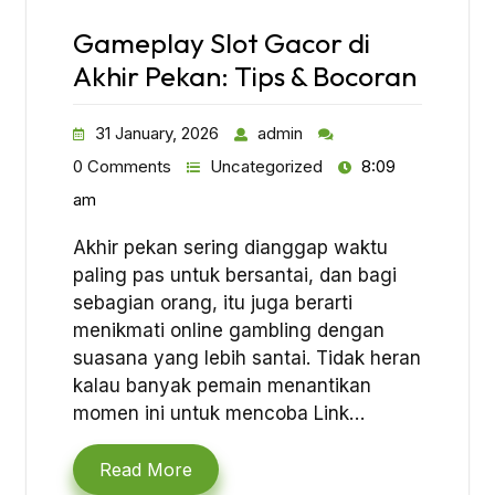
Gameplay Slot Gacor di
Akhir Pekan: Tips & Bocoran
31 January, 2026
admin
0 Comments
Uncategorized
8:09
am
Akhir pekan sering dianggap waktu
paling pas untuk bersantai, dan bagi
sebagian orang, itu juga berarti
menikmati online gambling dengan
suasana yang lebih santai. Tidak heran
kalau banyak pemain menantikan
momen ini untuk mencoba Link…
Read More