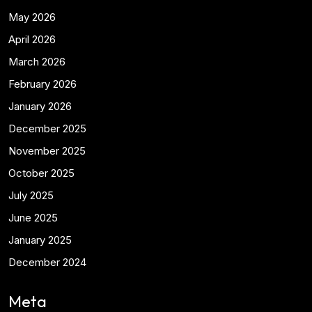
May 2026
April 2026
March 2026
February 2026
January 2026
December 2025
November 2025
October 2025
July 2025
June 2025
January 2025
December 2024
Meta