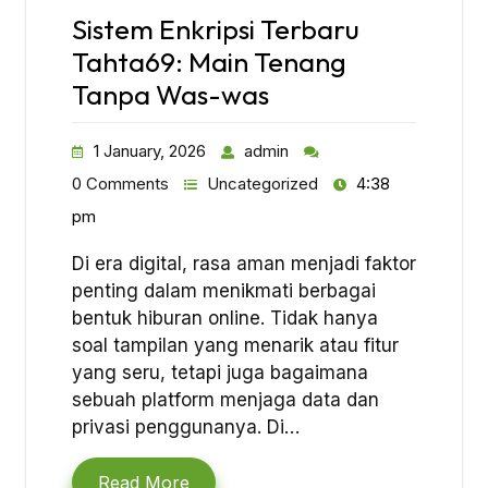
Sistem Enkripsi Terbaru
Tahta69: Main Tenang
Tanpa Was-was
1 January, 2026
admin
0 Comments
Uncategorized
4:38
pm
Di era digital, rasa aman menjadi faktor
penting dalam menikmati berbagai
bentuk hiburan online. Tidak hanya
soal tampilan yang menarik atau fitur
yang seru, tetapi juga bagaimana
sebuah platform menjaga data dan
privasi penggunanya. Di…
Read More