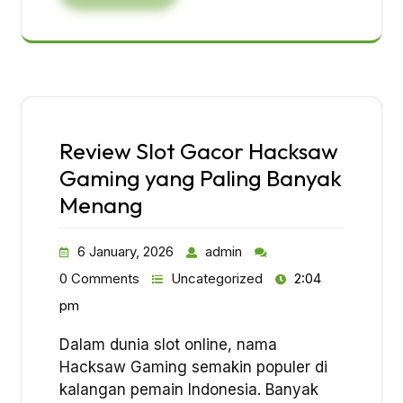
Review Slot Gacor Hacksaw
Gaming yang Paling Banyak
Menang
6 January, 2026
admin
0 Comments
Uncategorized
2:04
pm
Dalam dunia slot online, nama
Hacksaw Gaming semakin populer di
kalangan pemain Indonesia. Banyak