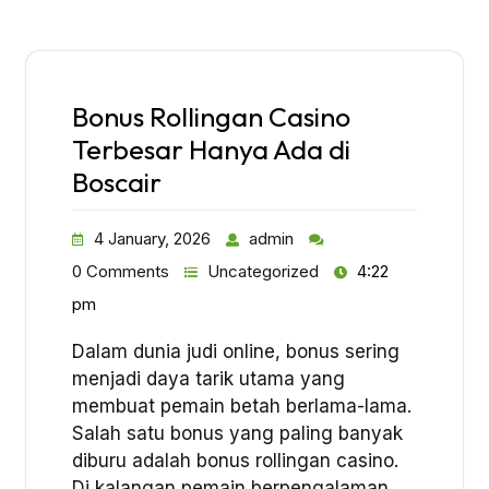
Bonus Rollingan Casino
Terbesar Hanya Ada di
Boscair
4 January, 2026
admin
0 Comments
Uncategorized
4:22
pm
Dalam dunia judi online, bonus sering
menjadi daya tarik utama yang
membuat pemain betah berlama-lama.
Salah satu bonus yang paling banyak
diburu adalah bonus rollingan casino.
Di kalangan pemain berpengalaman,