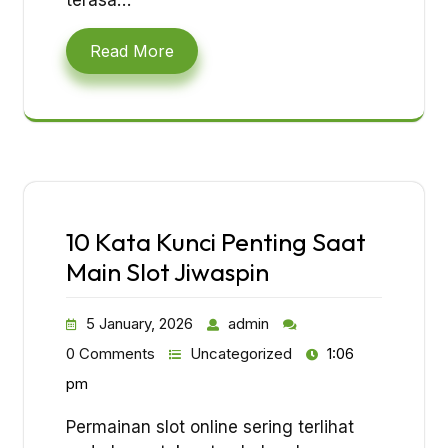
Read More
10 Kata Kunci Penting Saat
Main Slot Jiwaspin
5 January, 2026
admin
0 Comments
Uncategorized
1:06
pm
Permainan slot online sering terlihat