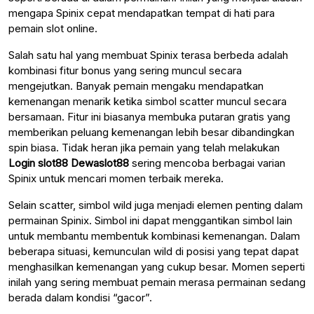
mengapa Spinix cepat mendapatkan tempat di hati para
pemain slot online.
Salah satu hal yang membuat Spinix terasa berbeda adalah
kombinasi fitur bonus yang sering muncul secara
mengejutkan. Banyak pemain mengaku mendapatkan
kemenangan menarik ketika simbol scatter muncul secara
bersamaan. Fitur ini biasanya membuka putaran gratis yang
memberikan peluang kemenangan lebih besar dibandingkan
spin biasa. Tidak heran jika pemain yang telah melakukan
Login slot88 Dewaslot88
sering mencoba berbagai varian
Spinix untuk mencari momen terbaik mereka.
Selain scatter, simbol wild juga menjadi elemen penting dalam
permainan Spinix. Simbol ini dapat menggantikan simbol lain
untuk membantu membentuk kombinasi kemenangan. Dalam
beberapa situasi, kemunculan wild di posisi yang tepat dapat
menghasilkan kemenangan yang cukup besar. Momen seperti
inilah yang sering membuat pemain merasa permainan sedang
berada dalam kondisi “gacor”.