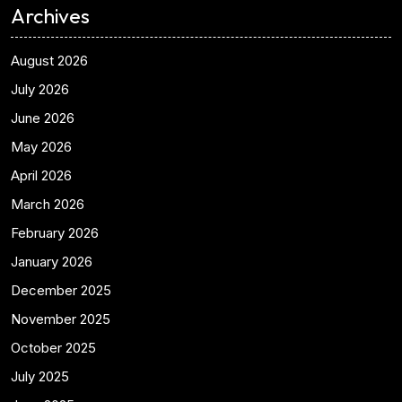
Archives
August 2026
July 2026
June 2026
May 2026
April 2026
March 2026
February 2026
January 2026
December 2025
November 2025
October 2025
July 2025