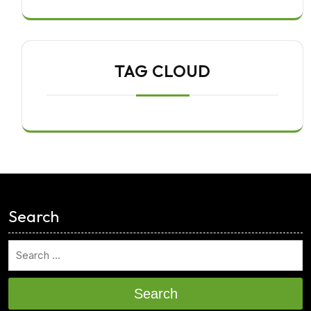
TAG CLOUD
<
Search
Search