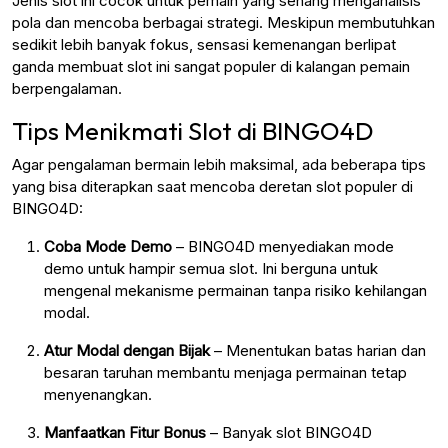
Jenis slot ini cocok untuk pemain yang senang menganalisis
pola dan mencoba berbagai strategi. Meskipun membutuhkan
sedikit lebih banyak fokus, sensasi kemenangan berlipat
ganda membuat slot ini sangat populer di kalangan pemain
berpengalaman.
Tips Menikmati Slot di BINGO4D
Agar pengalaman bermain lebih maksimal, ada beberapa tips
yang bisa diterapkan saat mencoba deretan slot populer di
BINGO4D:
Coba Mode Demo
– BINGO4D menyediakan mode
demo untuk hampir semua slot. Ini berguna untuk
mengenal mekanisme permainan tanpa risiko kehilangan
modal.
Atur Modal dengan Bijak
– Menentukan batas harian dan
besaran taruhan membantu menjaga permainan tetap
menyenangkan.
Manfaatkan Fitur Bonus
– Banyak slot BINGO4D